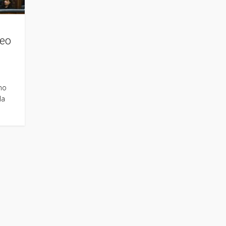
leo
no
la