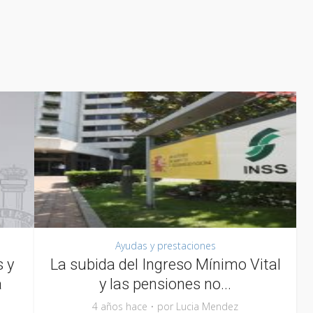
Ayudas y prestaciones
 y
La subida del Ingreso Mínimo Vital
a
y las pensiones no...
4 años hace
por
Lucia Mendez