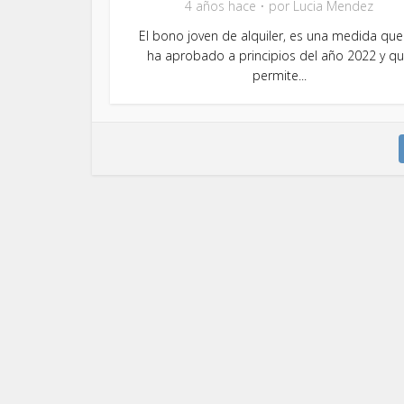
4 años hace
por
Lucia Mendez
El bono joven de alquiler, es una medida que
ha aprobado a principios del año 2022 y q
permite...