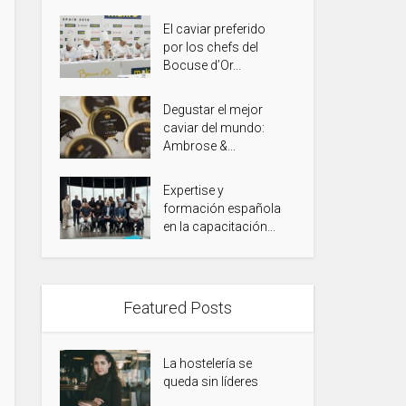
El caviar preferido
por los chefs del
Bocuse d’Or...
Degustar el mejor
caviar del mundo:
Ambrose &...
Expertise y
formación española
en la capacitación...
Featured Posts
La hostelería se
queda sin líderes