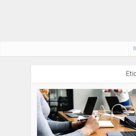
B
Eti