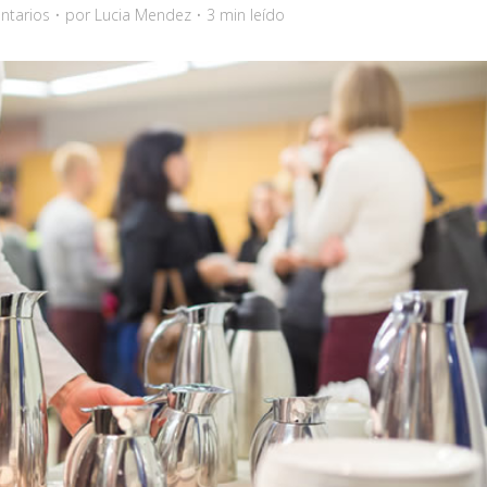
ntarios
por
Lucia Mendez
3 min leído