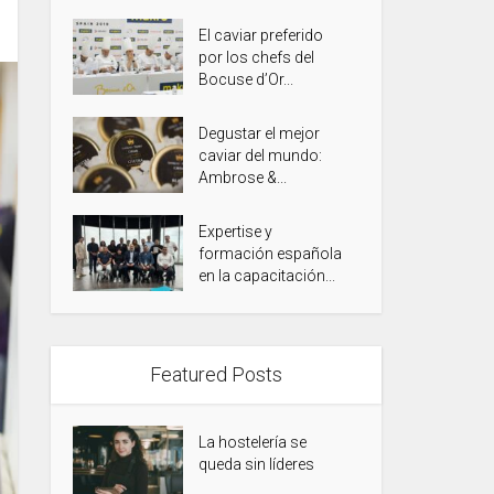
El caviar preferido
por los chefs del
Bocuse d’Or...
Degustar el mejor
caviar del mundo:
Ambrose &...
Expertise y
formación española
en la capacitación...
Featured Posts
La hostelería se
queda sin líderes