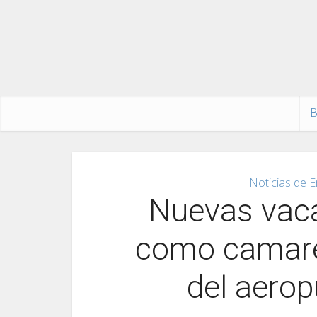
B
Noticias de E
Nuevas vaca
como camarer
del aerop