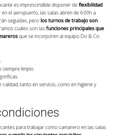
acante es imprescindible disponer de
flexibilidad
r en el aeropuerto, las salas abren de 6:00h a
erán seguidas, pero
los turnos de trabajo son
tramos cuáles son las
funciones principales que
amareros
que se incorporen al equipo Do & Co:
.
o siempre limpio.
oríficas.
 calidad, tanto en servicio, como en higiene y
condiciones
acantes para trabajar como camarero en las salas
bes cumplir los siguientes requisitos
: