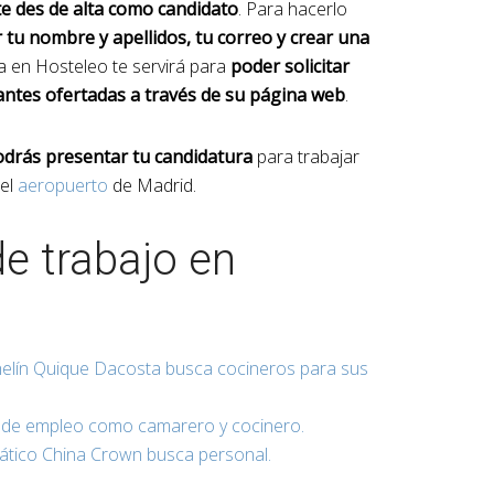
te des de alta como candidato
. Para hacerlo
r tu nombre y apellidos, tu correo y crear una
ta en Hosteleo te servirá para
poder solicitar
antes ofertadas a través de su página web
.
odrás presentar tu candidatura
para trabajar
del
aeropuerto
de Madrid.
e trabajo en
chelín Quique Dacosta busca cocineros para sus
 de empleo como camarero y cocinero.
iático China Crown busca personal.