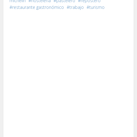
michelin
hostelería
pastelero
repostero
restaurante gastronómico
trabajo
turismo