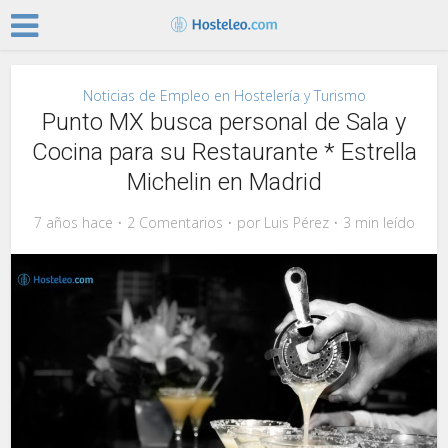
Noticias de Empleo en Hostelería y Turismo
Punto MX busca personal de Sala y
Cocina para su Restaurante * Estrella
Michelin en Madrid
7 años hace
2 Comentarios
por
Luis Pérez
3 min leído