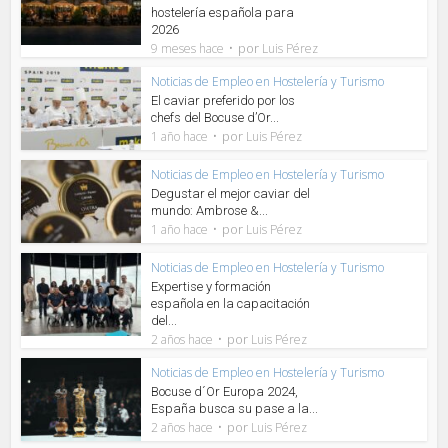
hostelería española para
2026
por
9 meses hace
Luis Pérez
Noticias de Empleo en Hostelería y Turismo
El caviar preferido por los
chefs del Bocuse d’Or...
por
1 año hace
Luis Pérez
Noticias de Empleo en Hostelería y Turismo
Degustar el mejor caviar del
mundo: Ambrose &...
por
1 año hace
Luis Pérez
Noticias de Empleo en Hostelería y Turismo
Expertise y formación
española en la capacitación
del...
por
2 años hace
Luis Pérez
Noticias de Empleo en Hostelería y Turismo
Bocuse d´Or Europa 2024,
España busca su pase a la...
por
2 años hace
Luis Pérez