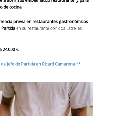
e a abrir sus emblemático restaurante, y para
o de cocina.
riencia previa en restaurantes gastronómicos
e Partida
en su restaurante con dos Estrellas
a 24.000 €
.
o de Jefe de Partida en Ricard Camarena **