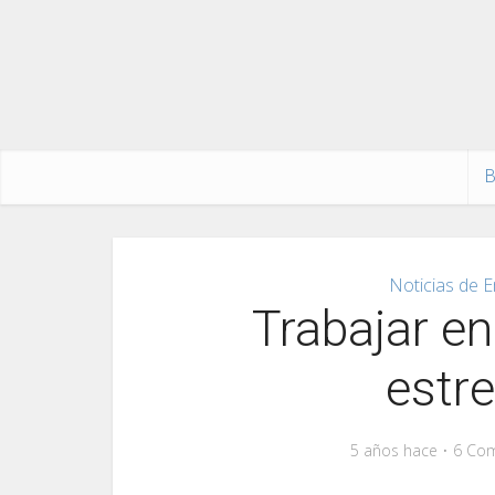
B
Noticias de E
Trabajar en
estre
5 años hace
6 Com