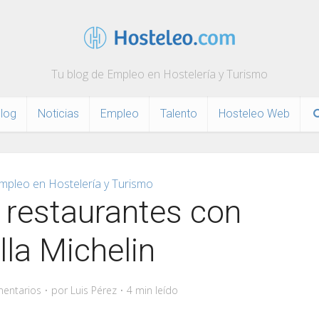
Tu blog de Empleo en Hostelería y Turismo
log
Noticias
Empleo
Talento
Hosteleo Web
mpleo en Hostelería y Turismo
 restaurantes con
lla Michelin
entarios
por
Luis Pérez
4 min leído