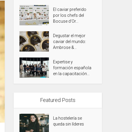
El caviar preferido
por los chefs del
Bocuse d’Or...
Degustar el mejor
caviar del mundo:
Ambrose &...
Expertise y
formación española
en la capacitación...
Featured Posts
La hostelería se
queda sin líderes