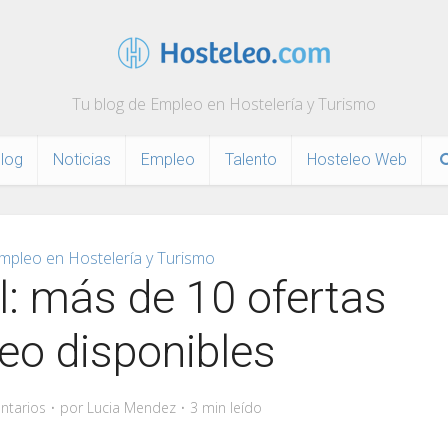
Tu blog de Empleo en Hostelería y Turismo
log
Noticias
Empleo
Talento
Hosteleo Web
mpleo en Hostelería y Turismo
: más de 10 ofertas
eo disponibles
ntarios
por
Lucia Mendez
3 min leído