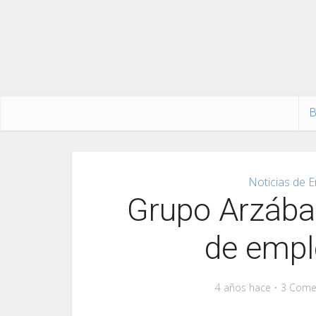
B
Noticias de E
Grupo Arzábal
de empl
4 años hace
3 Come