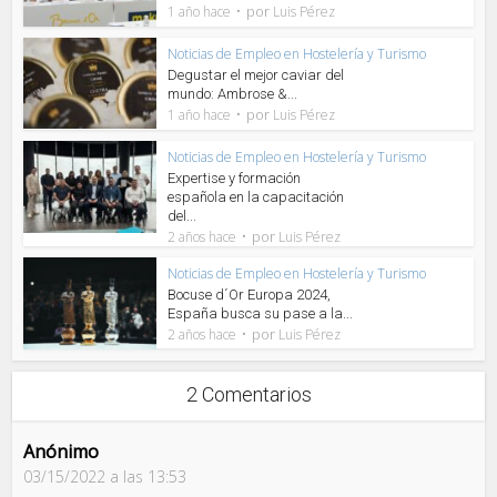
por
1 año hace
Luis Pérez
Noticias de Empleo en Hostelería y Turismo
Degustar el mejor caviar del
mundo: Ambrose &...
por
1 año hace
Luis Pérez
Noticias de Empleo en Hostelería y Turismo
Expertise y formación
española en la capacitación
del...
por
2 años hace
Luis Pérez
Noticias de Empleo en Hostelería y Turismo
Bocuse d´Or Europa 2024,
España busca su pase a la...
por
2 años hace
Luis Pérez
2 Comentarios
Anónimo
03/15/2022 a las 13:53