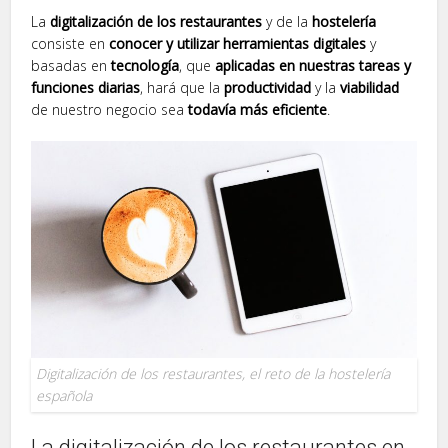
La
digitalización de los restaurantes
y de la
hostelería
consiste en
conocer y utilizar herramientas digitales
y
basadas en
tecnología
, que
aplicadas en nuestras tareas y
funciones diarias
, hará que la
productividad
y la
viabilidad
de nuestro negocio sea
todavía más eficiente
.
Digitalización de los restaurantes, el reto de la hostelería
española
La digitalización de los restaurantes en