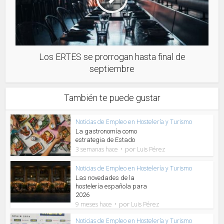
Los ERTES se prorrogan hasta final de
septiembre
También te puede gustar
Noticias de Empleo en Hostelería y Turismo
La gastronomía como
estrategia de Estado
por
3 semanas hace
Luis Pérez
Noticias de Empleo en Hostelería y Turismo
Las novedades de la
hostelería española para
2026
por
9 meses hace
Luis Pérez
Noticias de Empleo en Hostelería y Turismo