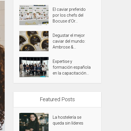
El caviar preferido
por los chefs del
Bocuse d’Or...
Degustar el mejor
caviar del mundo:
Ambrose &...
Expertise y
formación española
en la capacitación...
Featured Posts
La hostelería se
queda sin líderes