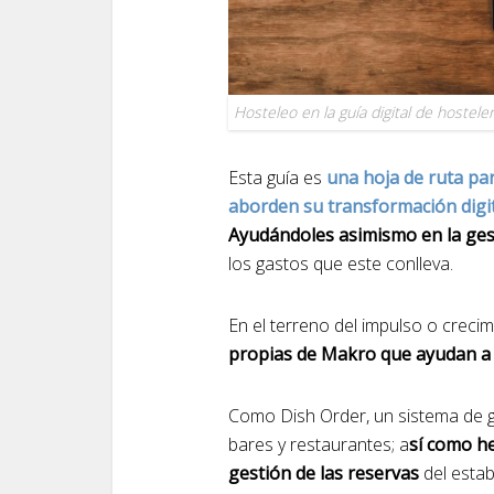
Hosteleo en la guía digital de hostele
Esta guía es
una hoja de ruta pa
aborden su transformación digi
Ayudándoles asimismo en la ges
los gastos que este conlleva.
En el terreno del impulso o crecim
propias de Makro que ayudan a 
Como Dish Order, un sistema de g
bares y restaurantes; a
sí como he
gestión de las reservas
del estab