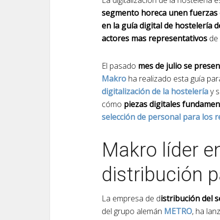
La digitalización de la hostelería
segmento horeca unen fuerzas c
en la guía digital de hostelería
actores mas representativos
de 
El pasado
mes de julio se present
Makro
ha realizado esta guía pa
digitalización de la hostelería
y 
cómo
piezas digitales fundamen
selección de personal para los 
Makro líder en
distribución p
La empresa de d
istribución del 
del grupo alemán
METRO
, ha la