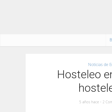
B
Noticias de E
Hosteleo en
hostel
5 años hace
2 Com