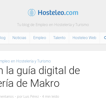
Tu blog de Empleo en Hostelería y Turismo
log
Noticias
Empleo
Talento
Hosteleo Web
mpleo en Hostelería y Turismo
 la guía digital de
ería de Makro
entarios
por
Luis Pérez
4 min leído