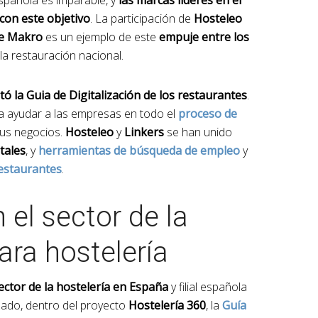
 española es imparable, y
las marcas líderes en el
on este objetivo
. La participación de
Hosteleo
 de Makro
es un ejemplo de este
empuje entre los
la restauración nacional.
ó la Guia de Digitalización de los restaurantes
.
ra ayudar a las empresas en todo el
proceso de
sus negocios.
Hosteleo
y
Linkers
se han unido
tales
, y
herramientas de búsqueda de empleo
y
restaurantes
.
 el sector de la
ara hostelería
sector de la hostelería en España
y filial española
nzado, dentro del proyecto
Hostelería 360
, la
Guía