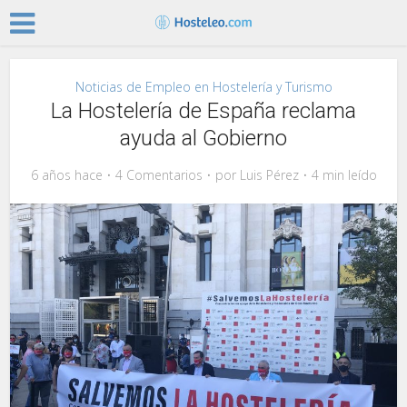
Noticias de Empleo en Hostelería y Turismo
La Hostelería de España reclama
ayuda al Gobierno
6 años hace
4 Comentarios
por
Luis Pérez
4 min leído