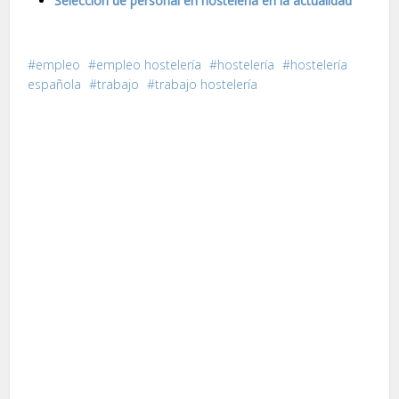
Selección de personal en hostelería en la actualidad
empleo
empleo hostelería
hostelería
hostelería
española
trabajo
trabajo hostelería