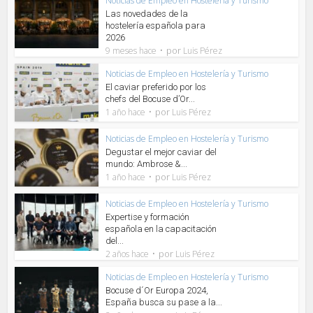
Noticias de Empleo en Hostelería y Turismo
Las novedades de la
hostelería española para
2026
por
9 meses hace
Luis Pérez
Noticias de Empleo en Hostelería y Turismo
El caviar preferido por los
chefs del Bocuse d’Or...
por
1 año hace
Luis Pérez
Noticias de Empleo en Hostelería y Turismo
Degustar el mejor caviar del
mundo: Ambrose &...
por
1 año hace
Luis Pérez
Noticias de Empleo en Hostelería y Turismo
Expertise y formación
española en la capacitación
del...
por
2 años hace
Luis Pérez
Noticias de Empleo en Hostelería y Turismo
Bocuse d´Or Europa 2024,
España busca su pase a la...