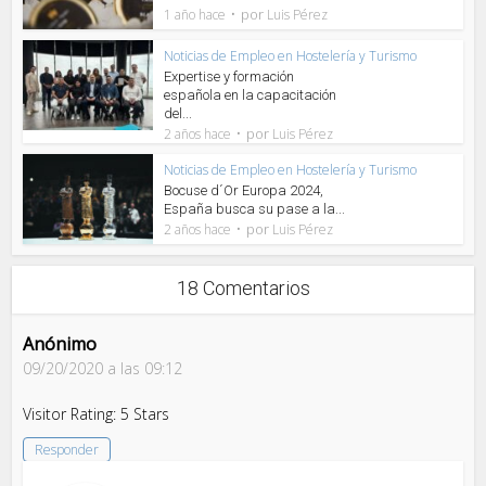
por
1 año hace
Luis Pérez
Noticias de Empleo en Hostelería y Turismo
Expertise y formación
española en la capacitación
del...
por
2 años hace
Luis Pérez
Noticias de Empleo en Hostelería y Turismo
Bocuse d´Or Europa 2024,
España busca su pase a la...
por
2 años hace
Luis Pérez
18 Comentarios
Anónimo
09/20/2020 a las 09:12
Visitor Rating: 5 Stars
Responder