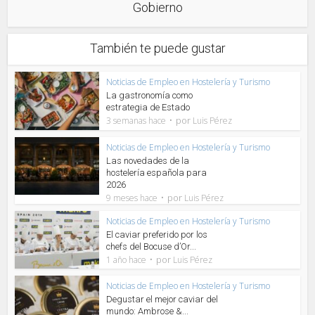
Gobierno
También te puede gustar
Noticias de Empleo en Hostelería y Turismo
La gastronomía como
estrategia de Estado
por
3 semanas hace
Luis Pérez
Noticias de Empleo en Hostelería y Turismo
Las novedades de la
hostelería española para
2026
por
9 meses hace
Luis Pérez
Noticias de Empleo en Hostelería y Turismo
El caviar preferido por los
chefs del Bocuse d’Or...
por
1 año hace
Luis Pérez
Noticias de Empleo en Hostelería y Turismo
Degustar el mejor caviar del
mundo: Ambrose &...