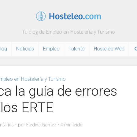
Tu blog de Empleo en Hostelería y Turismo
log
Noticias
Empleo
Talento
Hosteleo Web
mpleo en Hostelería y Turismo
ca la guía de errores
 los ERTE
ntarios
por
Eledina Gomez
4 min leído