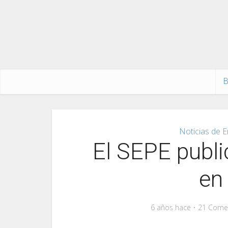
B
Noticias de E
El SEPE publi
en
6 años hace
21 Come