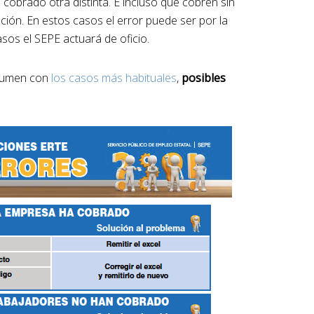
cobrado otra distinta. E incluso que cobren sin
ción. En estos casos el error puede ser por la
asos el SEPE actuará de oficio.
esumen con
los casos más habituales
,
posibles