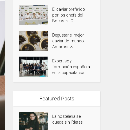
El caviar preferido
por los chefs del
Bocuse d’Or...
Degustar el mejor
caviar del mundo:
Ambrose &...
Expertise y
formación española
en la capacitación...
Featured Posts
La hostelería se
queda sin líderes