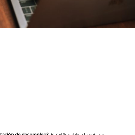
stación de desempleo?
. El SEPE publica la guía de