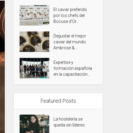
El caviar preferido
por los chefs del
Bocuse d’Or...
Degustar el mejor
caviar del mundo:
Ambrose &...
Expertise y
formación española
en la capacitación...
Featured Posts
La hostelería se
queda sin líderes