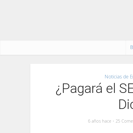
B
Noticias de E
¿Pagará el SE
Di
6 años hace
25 Come