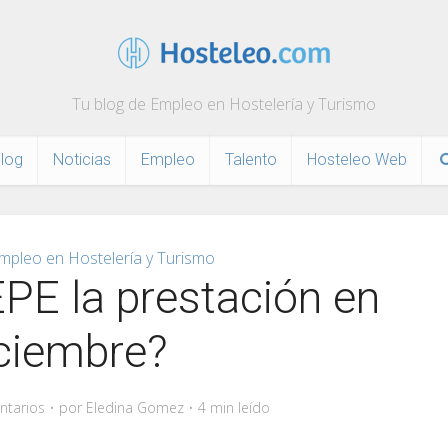
Tu blog de Empleo en Hostelería y Turismo
log
Noticias
Empleo
Talento
Hosteleo Web
mpleo en Hostelería y Turismo
PE la prestación en
ciembre?
ntarios
por
Eledina Gomez
4 min leído