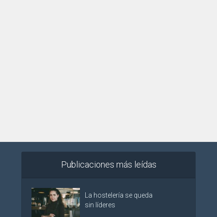
Publicaciones más leídas
La hostelería se queda
sin líderes