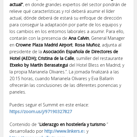
actual”
, en donde grandes expertos del sector pondrán de
relieve qué características y rol deberá asumir el líder
actual, dónde deberá de estará su enfoque de dirección
para conseguir la adaptación por parte de los equipos y
los cambios en los entornos laborales a asumir. Para ello,
contarán con la presencia de
Ana Calvin
, General Manager
en
Crowne Plaza Madrid Airport
;
Rosa Muñoz
, adjunta al
presidente de la
Asociación Española de Directores de
Hotel (AEDH);
Cristina de la Calle
, sumiller del restaurante
Etxeko by Martín Berasategui
del Hotel Bless en Madrid; y
la propia Marianela Olivares.”. La jornada finalizará a las
20.15 horas, cuando Marianela Olivares y Eva Ballarín
ofrecerán las conclusiones de las diferentes ponencias y
paneles.
Puedes seguir el Summit en este enlace:
https://zoom.us/j/97190327827
Contenido de “
Liderazgo en hostelería y turismo
”
desarrollado por
http://www.linkers.e
s
y