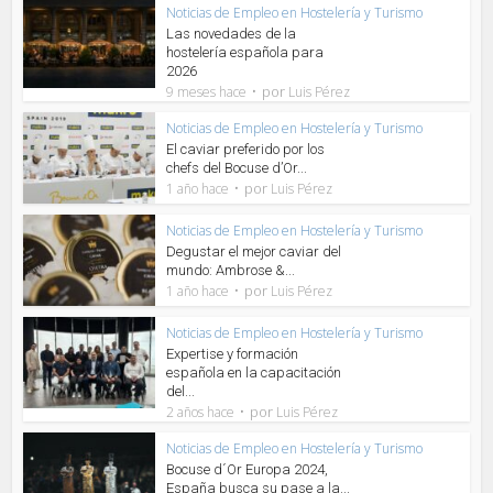
Noticias de Empleo en Hostelería y Turismo
Las novedades de la
hostelería española para
2026
por
9 meses hace
Luis Pérez
Noticias de Empleo en Hostelería y Turismo
El caviar preferido por los
chefs del Bocuse d’Or...
por
1 año hace
Luis Pérez
Noticias de Empleo en Hostelería y Turismo
Degustar el mejor caviar del
mundo: Ambrose &...
por
1 año hace
Luis Pérez
Noticias de Empleo en Hostelería y Turismo
Expertise y formación
española en la capacitación
del...
por
2 años hace
Luis Pérez
Noticias de Empleo en Hostelería y Turismo
Bocuse d´Or Europa 2024,
España busca su pase a la...