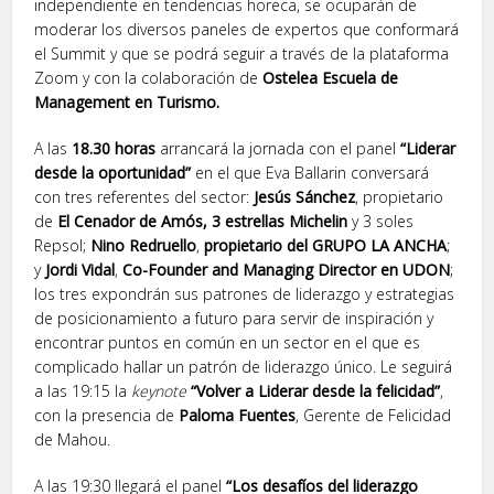
independiente en tendencias horeca, se ocuparán de
moderar los diversos paneles de expertos que conformará
el Summit y que se podrá seguir a través de la plataforma
Zoom y con la colaboración de
Ostelea Escuela de
Management en Turismo.
A las
18.30 horas
arrancará la jornada con el panel
“Liderar
desde la oportunidad”
en el que Eva Ballarin conversará
con tres referentes del sector:
Jesús Sánchez
, propietario
de
El Cenador de Amós, 3 estrellas Michelin
y 3 soles
Repsol;
Nino Redruello
,
propietario del GRUPO LA ANCHA
;
y
Jordi Vidal
,
Co-Founder and Managing Director en UDON
;
los tres expondrán sus patrones de liderazgo y estrategias
de posicionamiento a futuro para servir de inspiración y
encontrar puntos en común en un sector en el que es
complicado hallar un patrón de liderazgo único. Le seguirá
a las 19:15 la
keynote
“Volver a Liderar desde la felicidad”
,
con la presencia de
Paloma Fuentes
, Gerente de Felicidad
de Mahou.
A las 19:30 llegará el panel
“Los desafíos del liderazgo