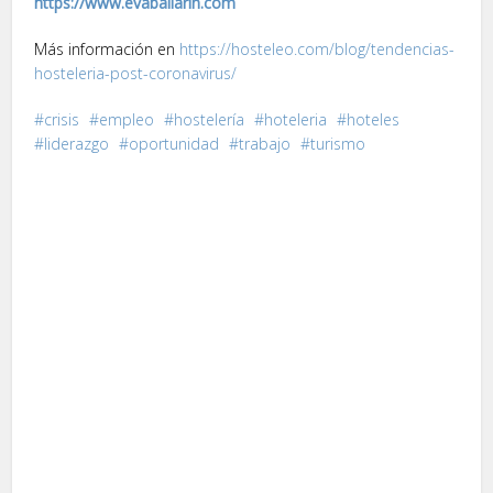
https://www.evaballarin.com
Más información en
https://hosteleo.com/blog/tendencias-
hosteleria-post-coronavirus/
crisis
empleo
hostelería
hoteleria
hoteles
liderazgo
oportunidad
trabajo
turismo