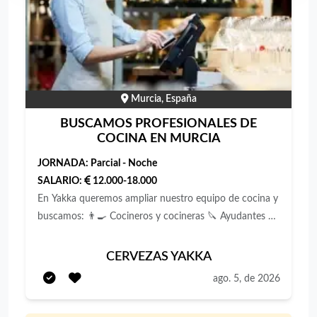
Murcia, España
BUSCAMOS PROFESIONALES DE
COCINA EN MURCIA
JORNADA:
Parcial - Noche
SALARIO:
12.000-18.000
En Yakka queremos ampliar nuestro equipo de cocina y
buscamos: 👨‍🍳 Cocineros y cocineras 🔪 Ayudantes de
cocina y pinches 🧼 Personal de office y friegaplatos
Buscamos personas con experiencia y también
CERVEZAS YAKKA
personas que estén empezando, pero que tengan algo
ago. 5, de 2026
muy claro: **quieren hacer de la cocina su profesión**.
No buscamos a alguien para salir del paso ni para