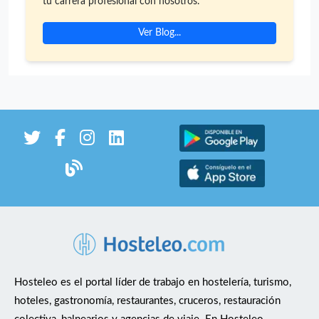
tu carrera profesional con nosotros.
en equipo. — Interés real por aprender un oficio. —
Experiencia en cocina, parrilla o servicios con volumen.
Ver Blog...
En Yakka encontrarás un proyecto gastronómico ligado
a la cerveza artesanal, la cocina a la leña y el trabajo
bien hecho, con posibilidades de formación y
crecimiento dentro del equipo. 📍 Murcia 📍La Alberca
**No buscamos simplemente trabajadores. Buscamos
futuros profesionales de cocina.**
Hosteleo es el portal líder de trabajo en hostelería, turismo,
hoteles, gastronomía, restaurantes, cruceros, restauración