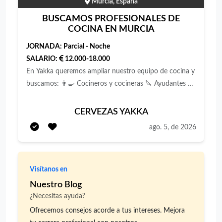
Murcia, España
BUSCAMOS PROFESIONALES DE
COCINA EN MURCIA
JORNADA:
Parcial - Noche
SALARIO:
12.000-18.000
En Yakka queremos ampliar nuestro equipo de cocina y
buscamos: 👨‍🍳 Cocineros y cocineras 🔪 Ayudantes de
cocina y pinches 🧼 Personal de office y friegaplatos
Buscamos personas con experiencia y también
CERVEZAS YAKKA
personas que estén empezando, pero que tengan algo
ago. 5, de 2026
muy claro: **quieren hacer de la cocina su profesión**.
No buscamos a alguien para salir del paso ni para
trabajar una temporada mientras aparece otra cosa.
Visítanos en
Buscamos personas responsables, puntuales,
ordenadas y con ganas de aprender, mejorar y formar
Nuestro Blog
parte de un equipo estable. **Valoramos
¿Necesitas ayuda?
especialmente:** — Compromiso con el trabajo. —
Ofrecemos consejos acorde a tus intereses. Mejora
Limpieza, orden y agilidad. — Capacidad para trabajar