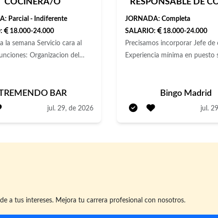
COCINERA/O
RESPONSABLE DE C
A:
Parcial - Indiferente
JORNADA:
Completa
:
18.000-24.000
SALARIO:
18.000-24.000
mana Servicio cara al
Precisamos incorporar Jefe de 
Experiencia mínima en puesto s
 coordinación de tareas con el
2 años. Elaboración y supervis
onocer y elaborar los platos de
platos. Diseño y actualización
 Cumplir con los estándares de
Control de la calidad, presenta
TREMENDO BAR
Bingo Madrid
higiene. Participar en la
sabor de los alimentos. Inventa
jul. 29, de 2026
jul. 2
de nuevos platos. Gestionar el
pedidos. Mantener la cocina li
o, realizar pedidos y recepción
ordenada. Se ofrece contrato i
s. Limpieza y orden del área de
Jornada completa de 40 horas
semanales de Lunes a Domingo
dor de Alimentos
trabaja los fines de semana)
Incorporación inmediata.
e a tus intereses. Mejora tu carrera profesional con nosotros.