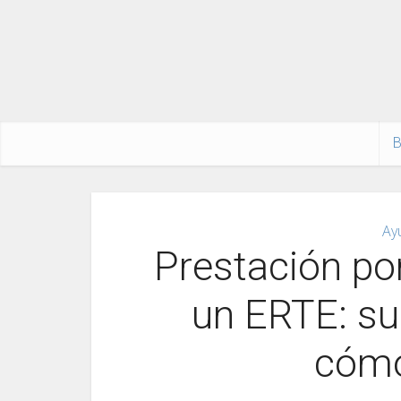
B
Ay
Prestación po
un ERTE: su
cómo