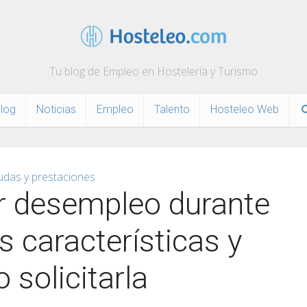
Tu blog de Empleo en Hostelería y Turismo
log
Noticias
Empleo
Talento
Hosteleo Web
udas y prestaciones
r desempleo durante
s características y
 solicitarla