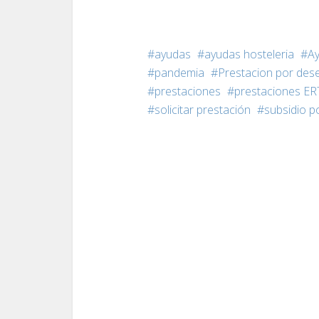
ayudas
ayudas hosteleria
Ay
pandemia
Prestacion por des
prestaciones
prestaciones E
solicitar prestación
subsidio 