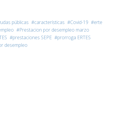
udas públicas
características
Covid-19
erte
empleo
Prestacion por desempleo marzo
RTES
prestaciones SEPE
prorroga ERTES
por desempleo