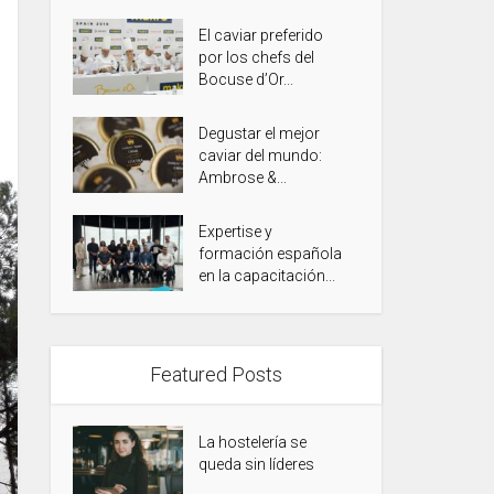
El caviar preferido
por los chefs del
Bocuse d’Or...
Degustar el mejor
caviar del mundo:
Ambrose &...
Expertise y
formación española
en la capacitación...
Featured Posts
La hostelería se
queda sin líderes