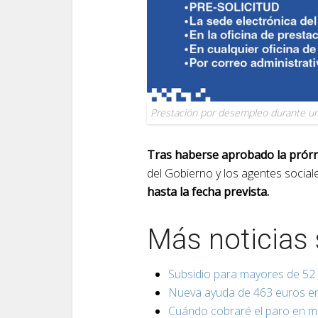
Prestación por desempleo durante un E
Tras haberse aprobado la prórr
del Gobierno y los agentes social
hasta la fecha prevista.
Más noticias 
Subsidio para mayores de 52 
Nueva
ayuda de 463 euros en 
Cuándo cobraré el paro en 