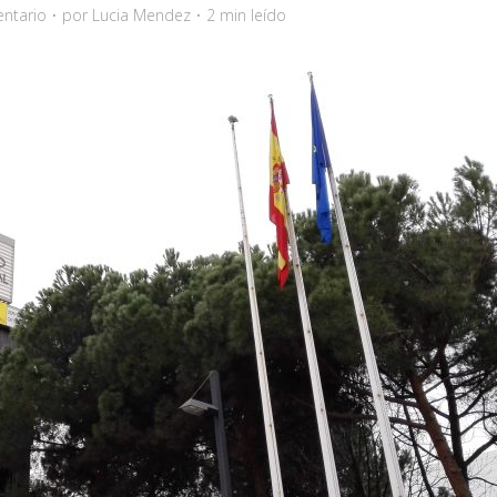
ntario
por
Lucia Mendez
2 min leído