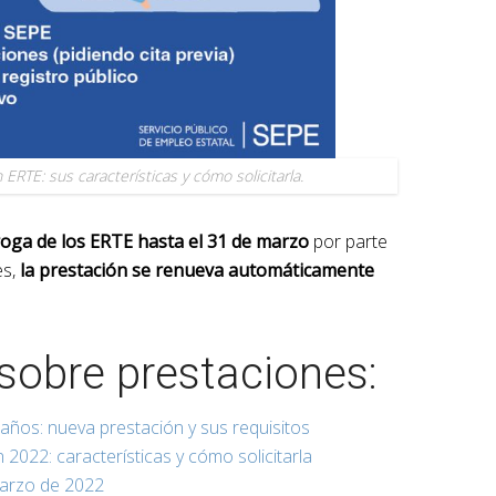
RTE: sus características y cómo solicitarla.
oga de los ERTE hasta el 31 de marzo
por parte
es,
la prestación se renueva automáticamente
sobre prestaciones:
años: nueva prestación y sus requisitos
2022: características y cómo solicitarla
marzo de 2022