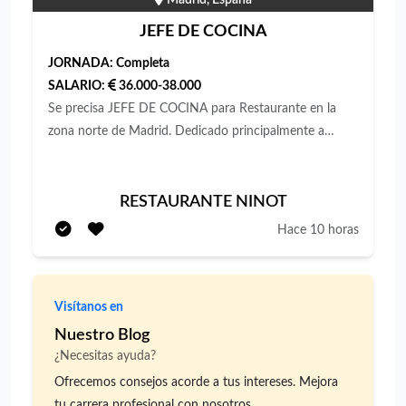
Madrid, España
JEFE DE COCINA
JORNADA:
Completa
SALARIO:
36.000-38.000
Se precisa JEFE DE COCINA para Restaurante en la
zona norte de Madrid. Dedicado principalmente a
Eventos familiares (Bodas, Bautizos, comuniones) y
Eventos de Empresa. Experiencia en puesto similar
mínimo de 5 a 10 años. Se requieren conocimientos en
RESTAURANTE NINOT
nuevas técnicas de cocina y utilización de Hornos
Hace 10 horas
Rational. Se valora carnet de conducir y vehículo
propio (no es imprescindible). Elaboración y supervisión
de platos. Diseño y actualización de menús. Inventarios
Visítanos en
y pedidos. SGSA (sistema de seguridad alimentaria
Nuestro Blog
implantado-seguimiento mediante Tablet) Contrato
¿Necesitas ayuda?
indefinido. Jornada completa de 40 horas semanales de
Lunes a Domingo (se trabaja los fines de semana). Se
Ofrecemos consejos acorde a tus intereses. Mejora
trabaja los festivos y luego se recuperan. 2 días libres
tu carrera profesional con nosotros.