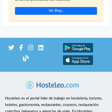
(normalmente seguidos) Turnos seguidos Incorporación
Ver Blog...
inmediata. Parking en el propio Restaurante
Hosteleo es el portal líder de trabajo en hostelería, turismo,
hoteles, gastronomía, restaurantes, cruceros, restauración
colectiva, balnearios y agencias de viaje. En Hosteleo