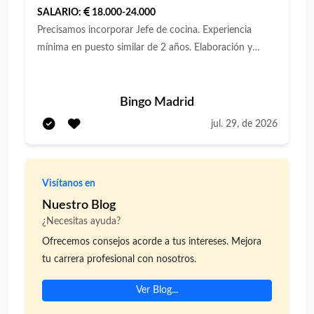
SALARIO:
18.000-24.000
Precisamos incorporar Jefe de cocina. Experiencia
mínima en puesto similar de 2 años. Elaboración y
supervisión de platos. Diseño y actualización de menús.
Control de la calidad, presentación y sabor de los
alimentos. Inventarios y pedidos. Mantener la cocina
Bingo Madrid
limpia y ordenada. Se ofrece contrato indefinido.
jul. 29, de 2026
Jornada completa de 40 horas semanales de Lunes a
Domingo (se trabaja los fines de semana) Incorporación
inmediata.
Visítanos en
Nuestro Blog
¿Necesitas ayuda?
Ofrecemos consejos acorde a tus intereses. Mejora
tu carrera profesional con nosotros.
Ver Blog...