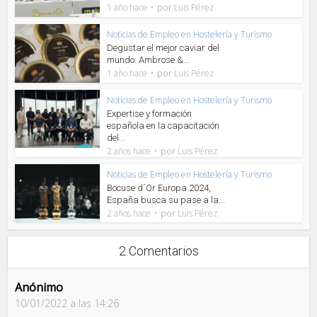
por
1 año hace
Luis Pérez
Noticias de Empleo en Hostelería y Turismo
Degustar el mejor caviar del
mundo: Ambrose &...
por
1 año hace
Luis Pérez
Noticias de Empleo en Hostelería y Turismo
Expertise y formación
española en la capacitación
del...
por
2 años hace
Luis Pérez
Noticias de Empleo en Hostelería y Turismo
Bocuse d´Or Europa 2024,
España busca su pase a la...
por
2 años hace
Luis Pérez
2 Comentarios
Anónimo
10/01/2022 a las 14:26