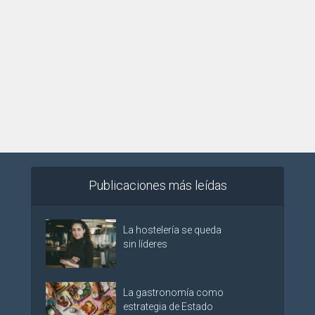
Publicaciones más leídas
La hostelería se queda
sin líderes
La gastronomía como
estrategia de Estado