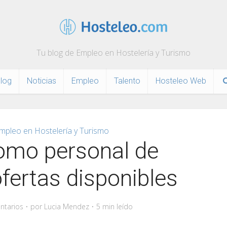
Tu blog de Empleo en Hostelería y Turismo
log
Noticias
Empleo
Talento
Hosteleo Web
mpleo en Hostelería y Turismo
omo personal de
ofertas disponibles
ntarios
por
Lucia Mendez
5 min leído