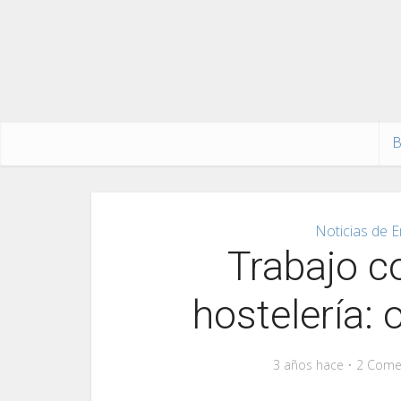
B
Noticias de E
Trabajo c
hostelería: 
3 años hace
2 Come