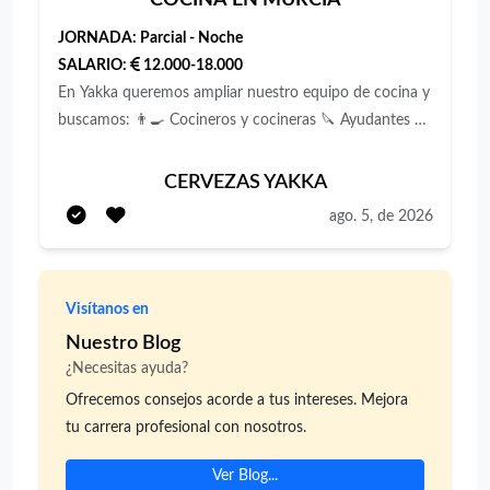
COCINA EN MURCIA
JORNADA:
Parcial - Noche
SALARIO:
12.000-18.000
En Yakka queremos ampliar nuestro equipo de cocina y
buscamos: 👨‍🍳 Cocineros y cocineras 🔪 Ayudantes de
cocina y pinches 🧼 Personal de office y friegaplatos
Buscamos personas con experiencia y también
CERVEZAS YAKKA
personas que estén empezando, pero que tengan algo
ago. 5, de 2026
muy claro: **quieren hacer de la cocina su profesión**.
No buscamos a alguien para salir del paso ni para
trabajar una temporada mientras aparece otra cosa.
Visítanos en
Buscamos personas responsables, puntuales,
ordenadas y con ganas de aprender, mejorar y formar
Nuestro Blog
parte de un equipo estable. **Valoramos
¿Necesitas ayuda?
especialmente:** — Compromiso con el trabajo. —
Ofrecemos consejos acorde a tus intereses. Mejora
Limpieza, orden y agilidad. — Capacidad para trabajar
tu carrera profesional con nosotros.
en equipo. — Interés real por aprender un oficio. —
Experiencia en cocina, parrilla o servicios con volumen.
Ver Blog...