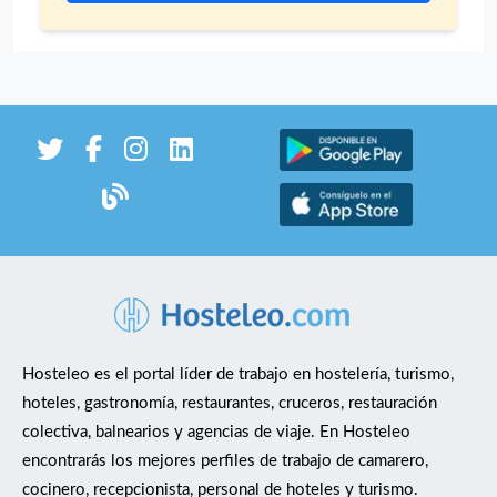
En Yakka encontrarás un proyecto gastronómico ligado
a la cerveza artesanal, la cocina a la leña y el trabajo
bien hecho, con posibilidades de formación y
crecimiento dentro del equipo. 📍 Murcia 📍La Alberca
**No buscamos simplemente trabajadores. Buscamos
futuros profesionales de cocina.**
Hosteleo es el portal líder de trabajo en hostelería, turismo,
hoteles, gastronomía, restaurantes, cruceros, restauración
colectiva, balnearios y agencias de viaje. En Hosteleo
encontrarás los mejores perfiles de trabajo de camarero,
cocinero, recepcionista, personal de hoteles y turismo.