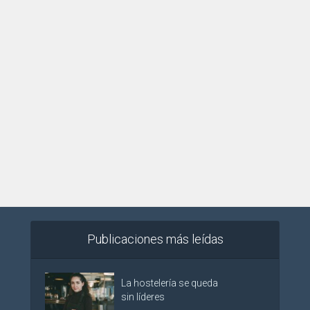
Publicaciones más leídas
La hostelería se queda
sin líderes