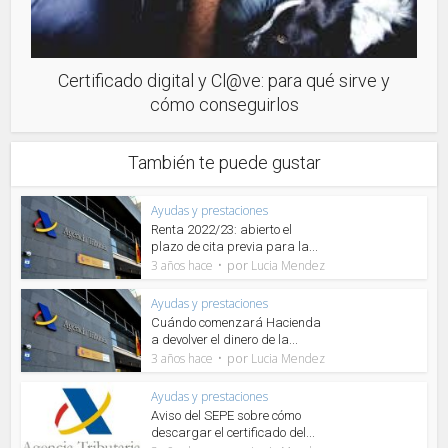
Certificado digital y Cl@ve: para qué sirve y
cómo conseguirlos
También te puede gustar
Ayudas y prestaciones
Renta 2022/23: abierto el
plazo de cita previa para la...
por
3 años hace
Lucia Mendez
Ayudas y prestaciones
Cuándo comenzará Hacienda
a devolver el dinero de la...
por
3 años hace
Lucia Mendez
Ayudas y prestaciones
Aviso del SEPE sobre cómo
descargar el certificado del...