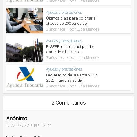
por
3 años hace
Lucia Mendez
Ayudas y prestaciones
Últimos días para solicitar el
cheque de 200 euros del...
por
3 años hace
Lucia Mendez
Ayudas y prestaciones
El SEPE informa: así puedes
darte de alta como...
por
3 años hace
Lucia Mendez
Ayudas y prestaciones
Declaración de la Renta 2022-
2023: nuevo aviso del...
por
3 años hace
Lucia Mendez
2 Comentarios
Anónimo
01/22/2022 a las 12:27