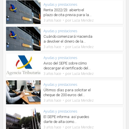
Ayudas y prestaciones
Renta 2022/23: abierto el
plazo de cita previa para la...
por
3 años hace
Lucia Mendez
Ayudas y prestaciones
Cuándo comenzará Hacienda
a devolver el dinero de la...
por
3 años hace
Lucia Mendez
Ayudas y prestaciones
Aviso del SEPE sobre cómo
descargar el certificado del...
por
3 años hace
Lucia Mendez
Ayudas y prestaciones
Últimos días para solicitar el
cheque de 200 euros del...
por
3 años hace
Lucia Mendez
Ayudas y prestaciones
El SEPE informa: así puedes
darte de alta como...
por
3 años hace
Lucia Mendez