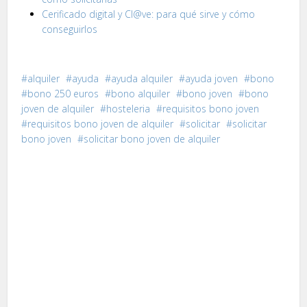
Cerificado digital y Cl@ve: para qué sirve y cómo
conseguirlos
alquiler
ayuda
ayuda alquiler
ayuda joven
bono
bono 250 euros
bono alquiler
bono joven
bono
joven de alquiler
hosteleria
requisitos bono joven
requisitos bono joven de alquiler
solicitar
solicitar
bono joven
solicitar bono joven de alquiler