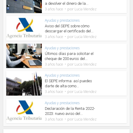
a devolver el dinero de la...
por
3 años hace
Lucia Mendez
Ayudas y prestaciones
Aviso del SEPE sobre cómo
descargar el certificado del...
por
3 años hace
Lucia Mendez
Ayudas y prestaciones
Últimos días para solicitar el
cheque de 200 euros del...
por
3 años hace
Lucia Mendez
Ayudas y prestaciones
El SEPE informa: así puedes
darte de alta como...
por
3 años hace
Lucia Mendez
Ayudas y prestaciones
Declaración de la Renta 2022-
2023: nuevo aviso del...
por
3 años hace
Lucia Mendez