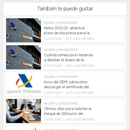
También te puede gustar
Ayudas y prestaciones
Renta 2022/23: abierto el
plazo de cita previa para la...
por
3 años hace
Lucia Mendez
Ayudas y prestaciones
Cuándo comenzará Hacienda
a devolver el dinero de la...
por
3 años hace
Lucia Mendez
Ayudas y prestaciones
Aviso del SEPE sobre cómo
descargar el certificado del...
por
3 años hace
Lucia Mendez
Ayudas y prestaciones
Últimos días para solicitar el
cheque de 200 euros del...
por
3 años hace
Lucia Mendez