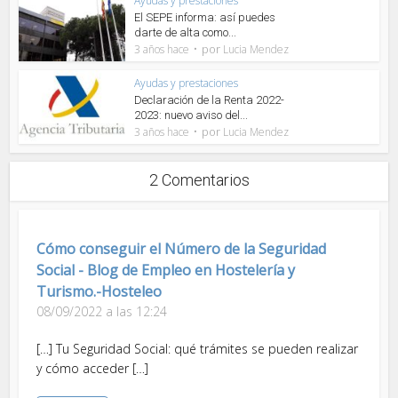
Ayudas y prestaciones
El SEPE informa: así puedes
darte de alta como...
por
3 años hace
Lucia Mendez
Ayudas y prestaciones
Declaración de la Renta 2022-
2023: nuevo aviso del...
por
3 años hace
Lucia Mendez
2 Comentarios
Cómo conseguir el Número de la Seguridad
Social - Blog de Empleo en Hostelería y
Turismo.-Hosteleo
08/09/2022 a las 12:24
[…] Tu Seguridad Social: qué trámites se pueden realizar
y cómo acceder […]