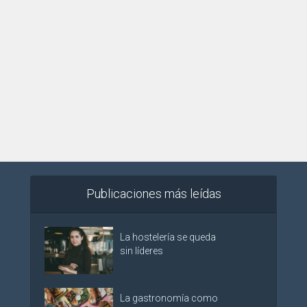
Publicaciones más leídas
La hostelería se queda
sin líderes
La gastronomía como