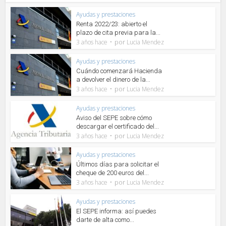
Ayudas y prestaciones
Renta 2022/23: abierto el
plazo de cita previa para la...
por
3 años hace
Lucia Mendez
Ayudas y prestaciones
Cuándo comenzará Hacienda
a devolver el dinero de la...
por
3 años hace
Lucia Mendez
Ayudas y prestaciones
Aviso del SEPE sobre cómo
descargar el certificado del...
por
3 años hace
Lucia Mendez
Ayudas y prestaciones
Últimos días para solicitar el
cheque de 200 euros del...
por
3 años hace
Lucia Mendez
Ayudas y prestaciones
El SEPE informa: así puedes
darte de alta como...