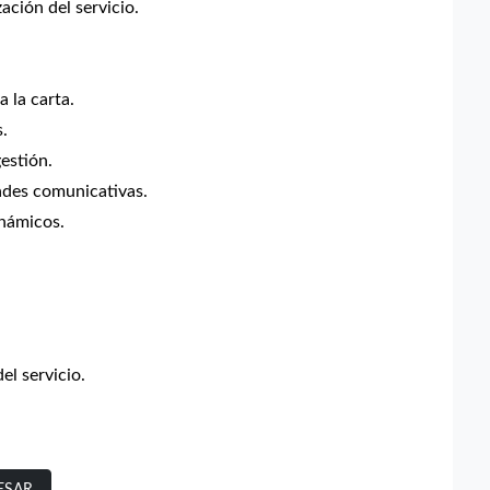
ación del servicio.
 la carta.
s.
estión.
dades comunicativas.
inámicos.
l servicio.