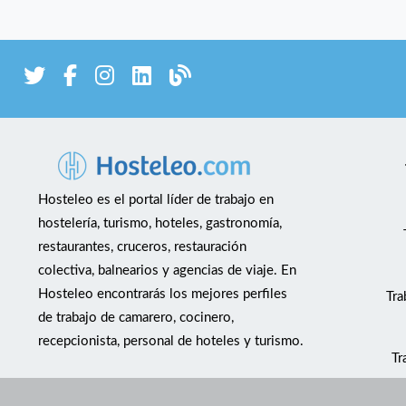
Capacidad para trabajar en equipo. —
Interés real por aprender un oficio. —
s,
Experiencia en cocina, parrilla o servicios
con volumen. En Yakka encontrarás un
s,
proyecto gastronómico ligado a la
cerveza artesanal, la cocina a la leña y el
trabajo bien hecho, con posibilidades de
formación y crecimiento dentro del
equipo. 📍 Murcia 📍La Alberca **No
Hosteleo es el portal líder de trabajo en
buscamos simplemente trabajadores.
hostelería, turismo, hoteles, gastronomía,
Buscamos futuros profesionales de
restaurantes, cruceros, restauración
o
cocina.**
colectiva, balnearios y agencias de viaje. En
Hosteleo encontrarás los mejores perfiles
Tra
de trabajo de camarero, cocinero,
recepcionista, personal de hoteles y turismo.
Tr