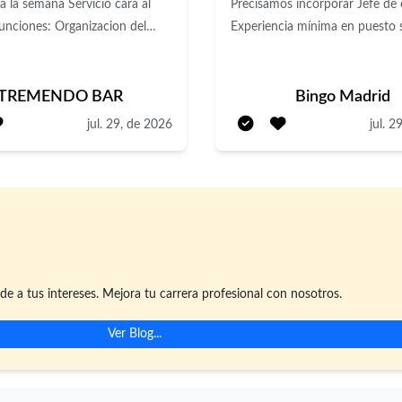
mana Servicio cara al
Precisamos incorporar Jefe de 
Experiencia mínima en puesto s
 coordinación de tareas con el
2 años. Elaboración y supervis
onocer y elaborar los platos de
platos. Diseño y actualización
 Cumplir con los estándares de
Control de la calidad, presenta
TREMENDO BAR
Bingo Madrid
higiene. Participar en la
sabor de los alimentos. Inventa
jul. 29, de 2026
jul. 2
de nuevos platos. Gestionar el
pedidos. Mantener la cocina li
o, realizar pedidos y recepción
ordenada. Se ofrece contrato i
s. Limpieza y orden del área de
Jornada completa de 40 horas
semanales de Lunes a Domingo
dor de Alimentos
trabaja los fines de semana)
Incorporación inmediata.
e a tus intereses. Mejora tu carrera profesional con nosotros.
Ver Blog...