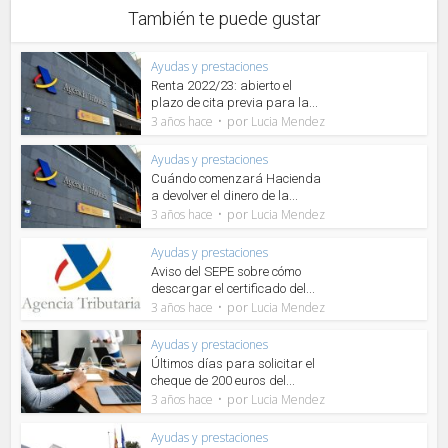
También te puede gustar
Ayudas y prestaciones
Renta 2022/23: abierto el
plazo de cita previa para la...
por
3 años hace
Lucia Mendez
Ayudas y prestaciones
Cuándo comenzará Hacienda
a devolver el dinero de la...
por
3 años hace
Lucia Mendez
Ayudas y prestaciones
Aviso del SEPE sobre cómo
descargar el certificado del...
por
3 años hace
Lucia Mendez
Ayudas y prestaciones
Últimos días para solicitar el
cheque de 200 euros del...
por
3 años hace
Lucia Mendez
Ayudas y prestaciones