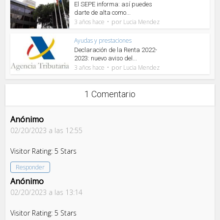
El SEPE informa: así puedes
darte de alta como...
por
3 años hace
Lucia Mendez
Ayudas y prestaciones
Declaración de la Renta 2022-
2023: nuevo aviso del...
por
3 años hace
Lucia Mendez
1 Comentario
Anónimo
02/20/2023 a las 12:55
Visitor Rating: 5 Stars
Responder
Anónimo
02/20/2023 a las 13:14
Visitor Rating: 5 Stars