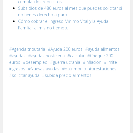
cumplan los requisitos.
Subsidios de 480 euros al mes que puedes solicitar si
no tienes derecho a paro.
Cómo cobrar el Ingreso Mínimo Vital y la Ayuda
Familiar al mismo tiempo.
Agencia tributaria
Ayuda 200 euros
ayuda alimentos
ayudas
ayudas hosteleria
calcular
Cheque 200
euros
desempleo
guerra ucrania
inflación
limite
ingresos
Nuevas ayudas
patrimonio
prestaciones
solicitar ayuda
subida precio alimentos