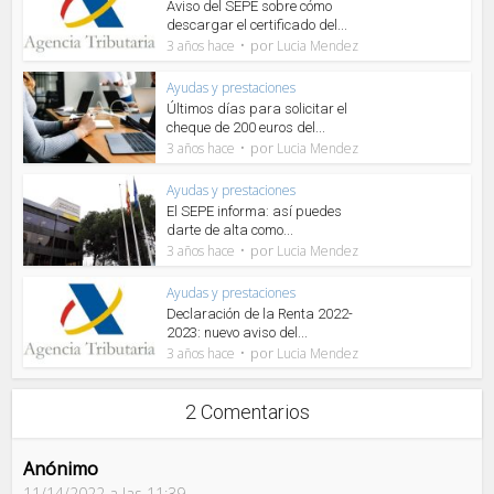
Aviso del SEPE sobre cómo
descargar el certificado del...
por
3 años hace
Lucia Mendez
Ayudas y prestaciones
Últimos días para solicitar el
cheque de 200 euros del...
por
3 años hace
Lucia Mendez
Ayudas y prestaciones
El SEPE informa: así puedes
darte de alta como...
por
3 años hace
Lucia Mendez
Ayudas y prestaciones
Declaración de la Renta 2022-
2023: nuevo aviso del...
por
3 años hace
Lucia Mendez
2 Comentarios
Anónimo
11/14/2022 a las 11:39