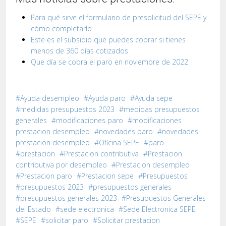
Para qué sirve el formulario de presolicitud del SEPE y
cómo completarlo
Este es el subsidio que puedes cobrar si tienes
menos de 360 días cotizados
Que día se cobra el paro en noviembre de 2022
Ayuda desempleo
Ayuda paro
Ayuda sepe
medidas presupuestos 2023
medidas presupuestos
generales
modificaciones paro
modificaciones
prestacion desempleo
novedades paro
novedades
prestacion desempleo
Oficina SEPE
paro
prestacion
Prestacion contributiva
Prestacion
contributiva por desempleo
Prestacion desempleo
Prestacion paro
Prestacion sepe
Presupuestos
presupuestos 2023
presupuestos generales
presupuestos generales 2023
Presupuestos Generales
del Estado
sede electronica
Sede Electronica SEPE
SEPE
solicitar paro
Solicitar prestacion