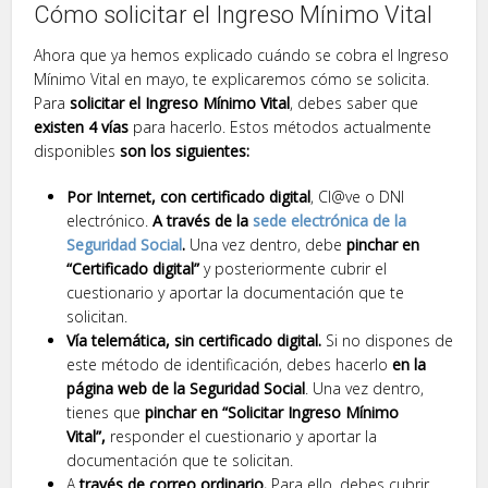
Cómo solicitar el Ingreso Mínimo Vital
Ahora que ya hemos explicado cuándo se cobra el Ingreso
Mínimo Vital en mayo, te explicaremos cómo se solicita.
Para
solicitar el Ingreso Mínimo Vital
, debes saber que
existen 4 vías
para hacerlo. Estos métodos actualmente
disponibles
son los siguientes:
Por Internet,
con certificado digital
, Cl@ve o DNI
electrónico.
A través de la
sede electrónica de la
Seguridad Social
.
Una vez dentro, debe
pinchar en
“Certificado digital”
y posteriormente cubrir el
cuestionario y aportar la documentación que te
solicitan.
Vía telemática, sin certificado digital.
Si no dispones de
este método de identificación, debes hacerlo
en la
página web de la Seguridad Social
. Una vez dentro,
tienes que
pinchar en “Solicitar Ingreso Mínimo
Vital”,
responder el cuestionario y aportar la
documentación que te solicitan.
A
través de correo ordinario.
Para ello, debes cubrir