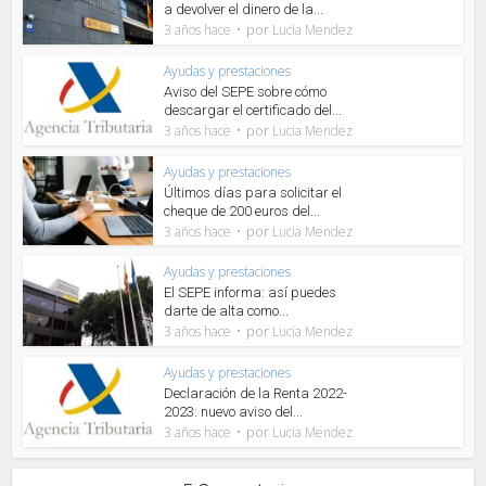
a devolver el dinero de la...
por
3 años hace
Lucia Mendez
Ayudas y prestaciones
Aviso del SEPE sobre cómo
descargar el certificado del...
por
3 años hace
Lucia Mendez
Ayudas y prestaciones
Últimos días para solicitar el
cheque de 200 euros del...
por
3 años hace
Lucia Mendez
Ayudas y prestaciones
El SEPE informa: así puedes
darte de alta como...
por
3 años hace
Lucia Mendez
Ayudas y prestaciones
Declaración de la Renta 2022-
2023: nuevo aviso del...
por
3 años hace
Lucia Mendez