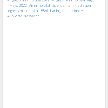
ingreso minimo vital 2022
Ingreso minimo vital mayo
Mayo 2022
minimo vital
pandemia
Prestacion
ingreso minimo vital
Solicitar ingreso minimo vital
Solicitar prestacion