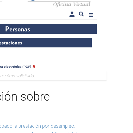
n: cómo solicitarlo.
ión sobre
obado la prestación por desempleo.