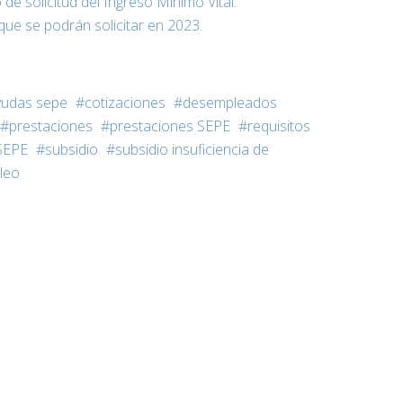
de solicitud del Ingreso Mínimo Vital.
ue se podrán solicitar en 2023.
yudas sepe
cotizaciones
desempleados
prestaciones
prestaciones SEPE
requisitos
SEPE
subsidio
subsidio insuficiencia de
leo