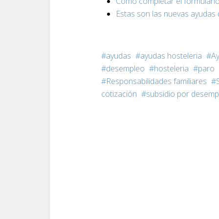
Cómo completar el formulario 
Estas son las nuevas ayudas q
ayudas
ayudas hosteleria
A
desempleo
hosteleria
paro
Responsabilidades familiares
cotización
subsidio por desemp