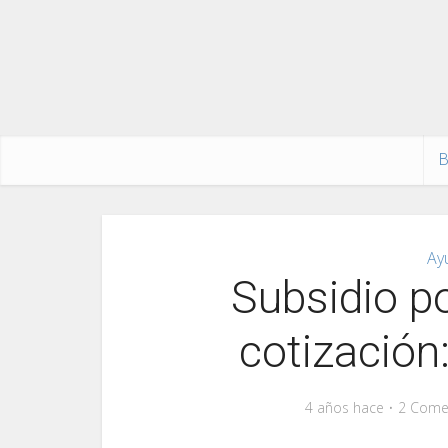
B
Ay
Subsidio po
cotización
4 años hace
2 Come