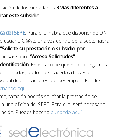
osición de los ciudadanos
3 vías diferentes a
itar este subsidio
:
ca del SEPE
. Para ello, habrá que disponer de DNI
al o usuario Cl@ve. Una vez dentro de la sede, habrá
“Solicite su prestación o subsidio por
n pulsar sobre
“Acceso Solicitudes”
.
dentificación
. En el caso de que no dispongamos
encionados, podremos hacerlo a través del
dividual de prestaciones por desempleo. Puedes
nchando aquí
.
timo, también podrás solicitar la prestación de
 una oficina del SEPE. Para ello, será necesario
telación. Puedes hacerlo
pulsando aquí
.