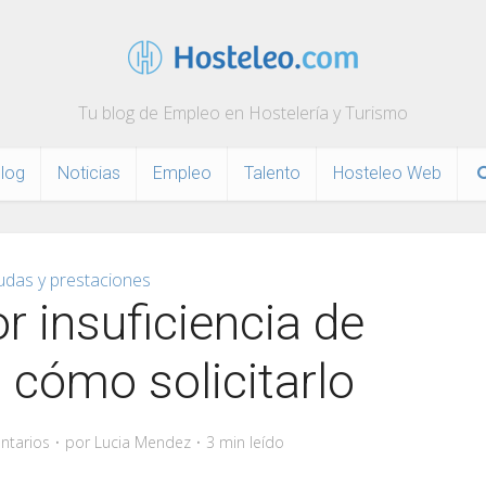
Tu blog de Empleo en Hostelería y Turismo
log
Noticias
Empleo
Talento
Hosteleo Web
udas y prestaciones
r insuficiencia de
: cómo solicitarlo
ntarios
por
Lucia Mendez
3 min leído