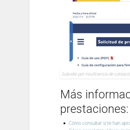
Subsidio por insuficiencia de cotizació
Más informac
prestaciones:
Cómo consultar si te han apr