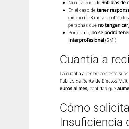
No disponer de
360 días de 
En el caso de
tener responsa
mínimo de 3 meses cotizados. 
personas que
no tengan car
Por último,
no se podrá tener
Interprofesional
(SMI).
Cuantía a reci
La cuantía a recibir con este sub
Público de Renta de Efectos Múlt
euros al mes,
cantidad que
aumen
Cómo solicita
Insuficiencia