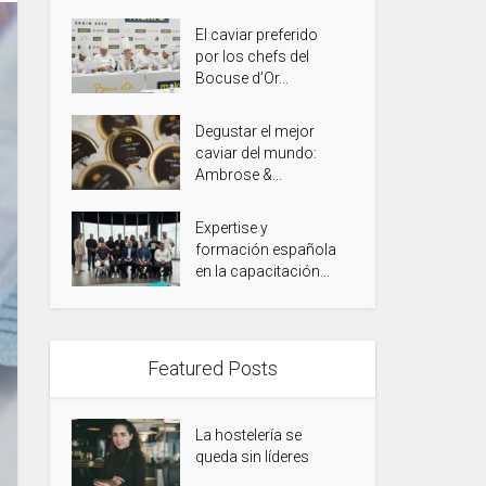
El caviar preferido
por los chefs del
Bocuse d’Or...
Degustar el mejor
caviar del mundo:
Ambrose &...
Expertise y
formación española
en la capacitación...
Featured Posts
La hostelería se
queda sin líderes