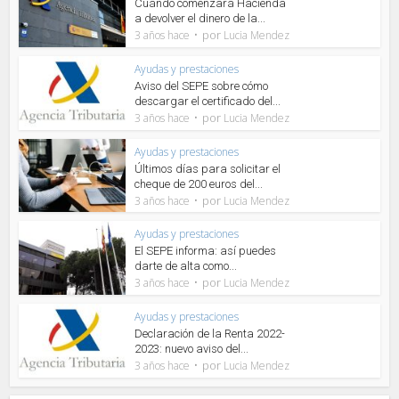
Cuándo comenzará Hacienda
a devolver el dinero de la...
por
3 años hace
Lucia Mendez
Ayudas y prestaciones
Aviso del SEPE sobre cómo
descargar el certificado del...
por
3 años hace
Lucia Mendez
Ayudas y prestaciones
Últimos días para solicitar el
cheque de 200 euros del...
por
3 años hace
Lucia Mendez
Ayudas y prestaciones
El SEPE informa: así puedes
darte de alta como...
por
3 años hace
Lucia Mendez
Ayudas y prestaciones
Declaración de la Renta 2022-
2023: nuevo aviso del...
por
3 años hace
Lucia Mendez