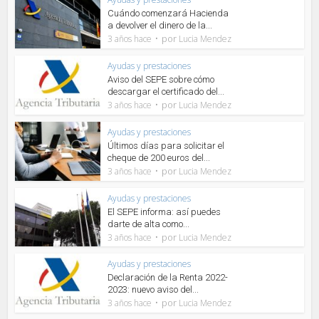
Cuándo comenzará Hacienda
a devolver el dinero de la...
por
3 años hace
Lucia Mendez
Ayudas y prestaciones
Aviso del SEPE sobre cómo
descargar el certificado del...
por
3 años hace
Lucia Mendez
Ayudas y prestaciones
Últimos días para solicitar el
cheque de 200 euros del...
por
3 años hace
Lucia Mendez
Ayudas y prestaciones
El SEPE informa: así puedes
darte de alta como...
por
3 años hace
Lucia Mendez
Ayudas y prestaciones
Declaración de la Renta 2022-
2023: nuevo aviso del...
por
3 años hace
Lucia Mendez