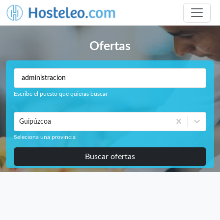
Ofertas
Escribe el puesto que quieras buscar
Guipúzcoa
Seleciona una provincia
Buscar ofertas