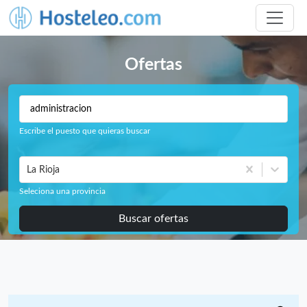
Ofertas
Escribe el puesto que quieras buscar
La Rioja
Seleciona una provincia
Buscar ofertas