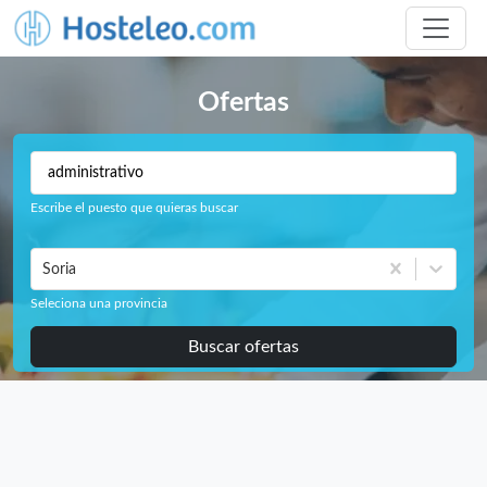
Ofertas
Escribe el puesto que quieras buscar
Soria
Seleciona una provincia
Buscar ofertas