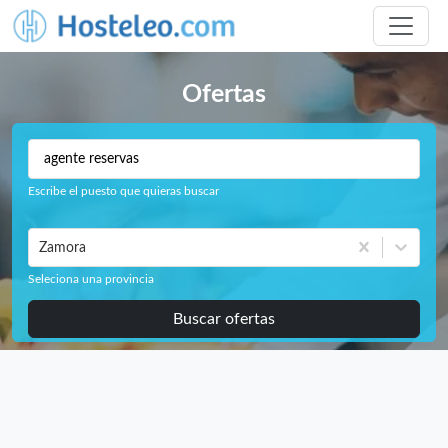
Ofertas
Escribe el puesto que quieras buscar
Zamora
Seleciona una provincia
Buscar ofertas