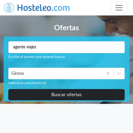
Ofertas
Escribe el puesto que quieras buscar
Girona
Seleciona una provincia
Buscar ofertas