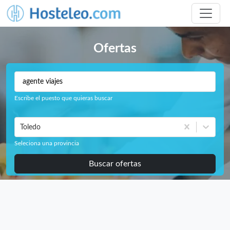
Ofertas
Escribe el puesto que quieras buscar
Toledo
Seleciona una provincia
Buscar ofertas