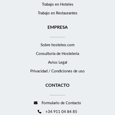
y de carrera. Requisitos Perfil ideal: Formación: FP superior en
Trabajo en Hoteles
Dirección de Servicios en Restauración. Se valorará formación
Trabajo en Restaurantes
adicional Grado en Turismo y Hostelería o de Food &amp;
Beverage management. Idiomas: Nivel alto de inglés.
EMPRESA
Habilidades técnicas: Manejo de programas de gestión hotelera
y ofimática. Experiencia: 3-5 años en un puesto similar, con
sólidos conocimientos en vinos, repostería y gastronomía.
Sobre hosteleo.com
Capacidad para liderar equipos y ser operativos en el día a día.
Consultoría de
Hostelería
Competencias: Liderazgo, trabajo en equipo, toma de
decisiones, orientación a resultados, orientación al cliente,
Aviso Legal
preocupación por el orden y la calidad, compromiso y
Privacidad / Condiciones de uso
planificación. Requerimientos: Carnet de manipulación de
alimentos y conocimientos de APPCC.
CONTACTO
Formulario de Contacto
+34 911 04 84 85