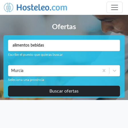
Ofertas
Escribe el puesto que quieras buscar
Murcia
Seleciona una provincia
Buscar ofertas