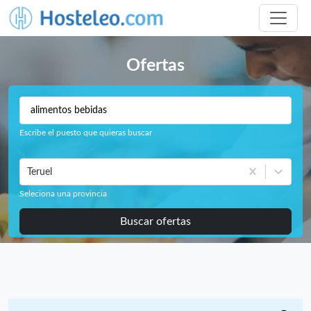
Ofertas
Escribe el puesto que quieras buscar
Teruel
Seleciona una provincia
Buscar ofertas