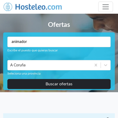
Ofertas
Escribe el puesto que quieras buscar
A Coruña
Seleciona una provincia
Buscar ofertas