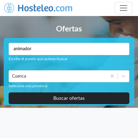
Ofertas
Escribe el puesto que quieras buscar
Cuenca
Seleciona una provincia
Buscar ofertas