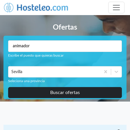
Ofertas
Escribe el puesto que quieras buscar
Sevilla
Seleciona una provincia
Buscar ofertas