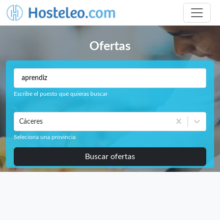
Ofertas
Escribe el puesto que quieras buscar
Cáceres
Seleciona una provincia
Buscar ofertas