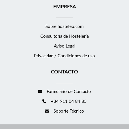
es diferente y especial. Porque éste es el auténtico significado
EMPRESA
del lujo en la hospitalidad contemporánea. NUESTRA GENTE
Nos apasiona lo que hacemos, y somos conscientes de que los
resultados se obtienen a través de las acciones que repetimos a
Sobre hosteleo.com
diario. Es por ello, que cada persona en nuestro equipo se
Consultoría de
Hostelería
compromete a cultivar una actitud de cuidado y dedicación.
Animamos a nuestros equipos a que cosechen esta actitud, y la
Aviso Legal
siembren en todos los aspectos de su día a día. Proporcionando
Privacidad / Condiciones de uso
un entorno equitativo, justo, sostenible, ético y seguro donde
puedan desarrollar sus habilidades y crecer. Un esfuerzo
CONTACTO
continuo por mantener la igualdad de oportunidades en todos
sus aspectos, y la libertad para y entre todos los miembros de
nuestro equipo. Descubre más en
Formulario de Contacto
+34 911 04 84 85
Soporte Técnico