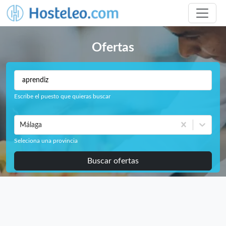
Ofertas
Escribe el puesto que quieras buscar
Málaga
Seleciona una provincia
Buscar ofertas