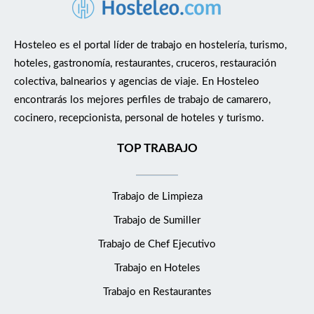
trainees y creando vínculos más allá del trabajo. Ayuda
económica al estudiante de prácticas. Una comida por turno:
para que tengas la energía necesaria para rendir al máximo.
Hosteleo es el portal líder de trabajo en hostelería, turismo,
Excelente ambiente laboral y trabajo en equipo: integra un
hoteles, gastronomía, restaurantes, cruceros, restauración
entorno dinámico donde tus ideas y contribuciones se valoran
colectiva, balnearios y agencias de viaje. En Hosteleo
desde el primer día. ÚNICO: IRREPETIBLE, EXTRAORDINARIO,
encontrarás los mejores perfiles de trabajo de camarero,
EXCELENTE. Nuestro propósito es brindar un servicio
cocinero, recepcionista, personal de hoteles y turismo.
excelente a nuestros clientes en hoteles excepcionales en
destinos como Madrid, Mallorca, Costa Brava y Andalucía. Nos
TOP TRABAJO
ocupamos de nuestros clientes, de nuestro equipo, de nuestros
hoteles, de la comunidad y del planeta. Esta visión merece que
Trabajo de Limpieza
sea real, cada día y en todos los casos. Creemos que, el lujo
debe entenderse como una combinación de nuevas
Trabajo de Sumiller
experiencias, el valor de lo auténtico y el placer de la sencillez.
Trabajo de Chef Ejecutivo
Todo ello potenciado por la sofisticación, el estilo, la seducción
y la calidez. ÚNICO significa irrepetible; por eso ponemos al
Trabajo en Hoteles
alcance de nuestros clientes una experiencia incomparable, la
Trabajo en Restaurantes
entrada a un mundo hecho a medida y en el que cada individuo