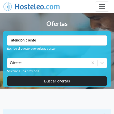
Ofertas
Escribe el puesto que quieras buscar
Cáceres
Seleciona una provincia
Buscar ofertas