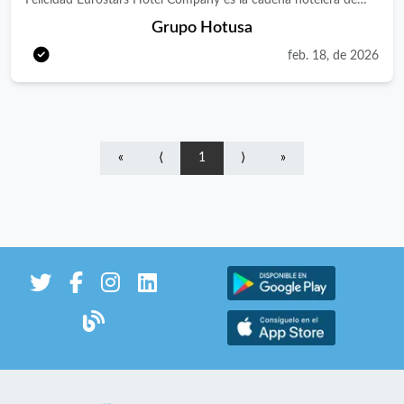
Felicidad Eurostars Hotel Company es la cadena hotelera de
Grupo Hotusa del que forman parte las marcas Eurostars
Grupo Hotusa
Hotels, Áurea Hotels, Exe Hotels, Ikonik Hotels, Crisol Hotels y
feb. 18, de 2026
Tandem Suites. Actualmente, nuestro portofolio cuenta con
más de 250 hoteles con presencia en más de 18 países de todo
el mundo. Nuestra actividad está avalada por un importante
know how que se refleja en todos los ámbitos, desde la gestión
«
⟨
1
⟩
»
hotelera a los valores de marca o al cuidado en la experiencia
del huésped. ¿Quieres unirte a la Industria de la felicidad?
Buscamos un Diseñador Creativo apasionado, versátil y con
experiencia en diseño gráfico para incorporarse al equipo de
marketing de nuestra cadena hotelera. La persona seleccionada
será responsable de conceptualizar, diseñar y producir
materiales visuales de alta calidad que refuercen la identidad de
nuestras marcas y comuniquen eficazmente nuestra propuesta
de valor. Este rol también requerirá conocimientos básicos en
creación y edición de video, así como el manejo de
herramientas de inteligencia artificial aplicadas al diseño, para