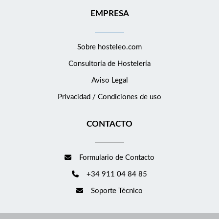
de inteligencia artificial aplicados al diseño (MidJourney,
EMPRESA
DALL·E, Runway, entre otros). Portfolio que demuestre
creatividad, atención al detalle y experiencia en proyectos de
diseño gráfico y audiovisual. Capacidad para gestionar múltiples
Sobre hosteleo.com
proyectos simultáneamente en un entorno dinámico. Excelente
habilidad de comunicación y trabajo en equipo. Requisitos
Consultoría de
Hostelería
deseables Experiencia en diseño web (Figma, Adobe XD) y
Aviso Legal
conocimiento básico de HTML/CSS. Sensibilidad por el diseño
Privacidad / Condiciones de uso
enfocado en la experiencia del cliente y los mercados premium.
Familiaridad con tendencias en marketing digital y branding en
CONTACTO
el sector hotelero. Proactividad y entusiasmo por explorar
nuevas herramientas y tecnologías aplicadas al diseño. En
Eurostars Hotel Company podrás formar parte de una empresa
Formulario de Contacto
líder en el sector travel, en continuo crecimiento y expansión
global, que apuesta por el constante desarrollo profesional de
+34 911 04 84 85
su equipo. Además, al formar parte de Eurostars Hotel
Soporte Técnico
Company podrás disfrutar de los siguientes beneficios: 50% de
descuento en nuestros hoteles de alta gama: Podrás