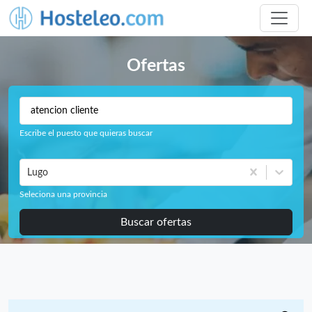
Ofertas
Escribe el puesto que quieras buscar
Lugo
Seleciona una provincia
Buscar ofertas